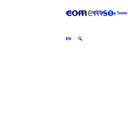
BMS Tester
EV Charging Tester
EN