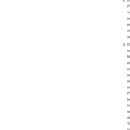
P
1
s
e
n
a
D
s
M
e
z
e
e
v
P
b
I
w
d
T
V