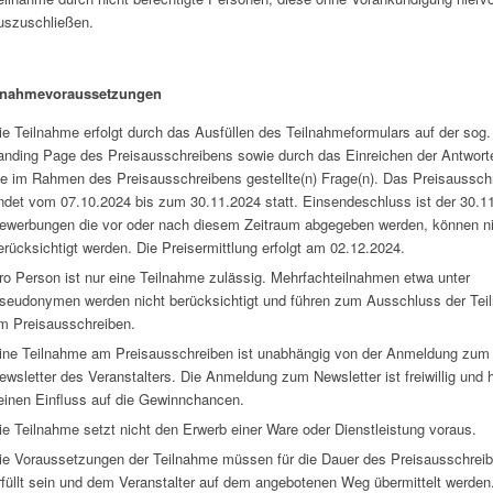
uszuschließen.
lnahmevoraussetzungen
ie Teilnahme erfolgt durch das Ausfüllen des Teilnahmeformulars auf der sog.
anding Page des Preisausschreibens sowie durch das Einreichen der Antwort
ie im Rahmen des Preisausschreibens gestellte(n) Frage(n). Das Preisaussch
indet vom 07.10.2024 bis zum 30.11.2024 statt. Einsendeschluss ist der 30.1
ewerbungen die vor oder nach diesem Zeitraum abgegeben werden, können n
erücksichtigt werden. Die Preisermittlung erfolgt am 02.12.2024.
ro Person ist nur eine Teilnahme zulässig. Mehrfachteilnahmen etwa unter
seudonymen werden nicht berücksichtigt und führen zum Ausschluss der Te
m Preisausschreiben.
ine Teilnahme am Preisausschreiben ist unabhängig von der Anmeldung zum
ewsletter des Veranstalters. Die Anmeldung zum Newsletter ist freiwillig und 
einen Einfluss auf die Gewinnchancen.
ie Teilnahme setzt nicht den Erwerb einer Ware oder Dienstleistung voraus.
ie Voraussetzungen der Teilnahme müssen für die Dauer des Preisausschrei
rfüllt sein und dem Veranstalter auf dem angebotenen Weg übermittelt werden