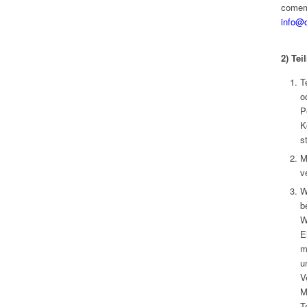
comems
info@
2)
Tei
T
o
P
K
s
M
v
W
b
W
E
m
u
V
M
T