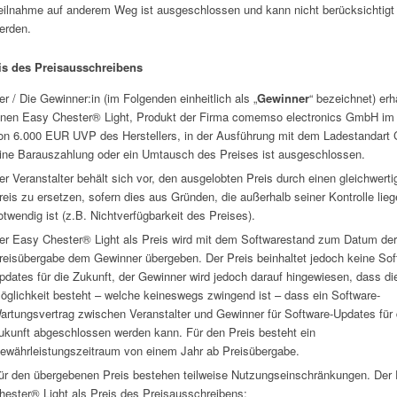
eilnahme auf anderem Weg ist ausgeschlossen und kann nicht berücksichtigt
erden.
s des Preisausschreibens
er / Die Gewinner:in (im Folgenden einheitlich als „
Gewinner
“ bezeichnet) erh
inen Easy Chester® Light, Produkt der Firma comemso electronics GmbH im
on 6.000 EUR UVP des Herstellers, in der Ausführung mit dem Ladestandart
ine Barauszahlung oder ein Umtausch des Preises ist ausgeschlossen.
er Veranstalter behält sich vor, den ausgelobten Preis durch einen gleichwerti
reis zu ersetzen, sofern dies aus Gründen, die außerhalb seiner Kontrolle lieg
otwendig ist (z.B. Nichtverfügbarkeit des Preises).
er Easy Chester® Light als Preis wird mit dem Softwarestand zum Datum der
reisübergabe dem Gewinner übergeben. Der Preis beinhaltet jedoch keine Sof
pdates für die Zukunft, der Gewinner wird jedoch darauf hingewiesen, dass di
öglichkeit besteht – welche keineswegs zwingend ist – dass ein Software-
artungsvertrag zwischen Veranstalter und Gewinner für Software-Updates für 
ukunft abgeschlossen werden kann. Für den Preis besteht ein
ewährleistungszeitraum von einem Jahr ab Preisübergabe.
ür den übergebenen Preis bestehen teilweise Nutzungseinschränkungen. Der
hester® Light als Preis des Preisausschreibens: