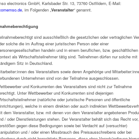
o electronics GmbH, Karlsbader Str. 13, 73760 Ostfildern, E-Mail:
comemso.de
, im Folgenden „
Veranstalter
“ genannt.
lnahmeberechtigung
eilnahmeberechtigt sind ausschließlich die gesetzlichen oder vertraglichen Ver
der solche die im Auftrag einer juristischen Person oder einer
ersonengesellschaften handeln und in einem beruflichen, bzw. geschäftlichen
ontext als Wirtschaftsteilnehmer tätig sind. Teilnehmen dürfen nur solche mit
tändigem Sitz in Deutschland.
itarbeiter:innen des Veranstalters sowie deren Angehörige und Mitarbeiter:inn
erbundenen Unternehmen sind von der Teilnahme ausgeschlossen.
ettbewerber und Konkurrenten des Veranstalters sind nicht zur Teilnahme
erechtigt. Unter Wettbewerber und Konkurrenten sind diejenigen
irtschaftsteilnehmer (natürliche oder juristische Personen und öffentliche
inrichtungen), welche in einem direkten oder auch indirekten Wettbewerbsverh
it dem Veranstalter, bzw. mit denen von dem Veranstalter angebotenen Produ
nd / oder Dienstleistungen stehen. Der Veranstalter behält sich das Recht vor,
erstößen gegen diese Bedingungen sowie bei Verdacht auf (versuchter)
anipulation und / oder einen Missbrauch des Preisausschreibens oder bei
eilnahme durch nicht berechtigte Personen, diese ohne Vorankündigung hierv