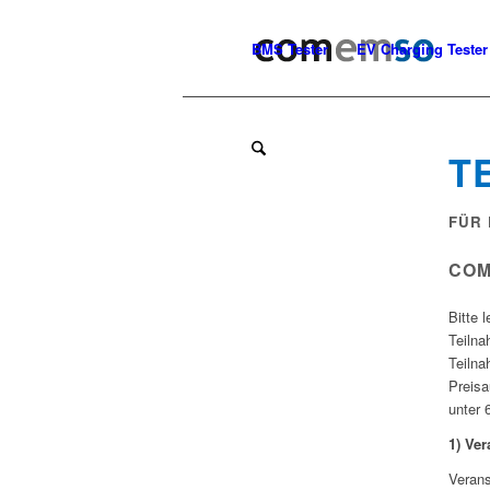
BMS Tester
EV Charging Tester
T
FÜR 
COM
Bitte 
Teilna
Teiln
Preisa
unter 
1)
Ver
Verans