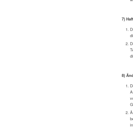
7)
Haf
D
d
D
T
d
8)
Änd
D
A
v
G
Ä
b
i