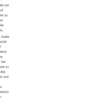
alb von
auf
ner zu
ter
ile
rs.
s sowie
cial-
f
dern)
re
 bei
ters zu
, das
zt und
es
igentum
n