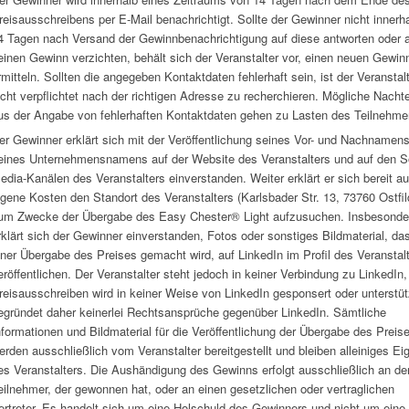
reisausschreibens per E-Mail benachrichtigt. Sollte der Gewinner nicht innerh
4 Tagen nach Versand der Gewinnbenachrichtigung auf diese antworten oder 
einen Gewinn verzichten, behält sich der Veranstalter vor, einen neuen Gewin
rmitteln. Sollten die angegeben Kontaktdaten fehlerhaft sein, ist der Veranstal
icht verpflichtet nach der richtigen Adresse zu recherchieren. Mögliche Nachte
us der Angabe von fehlerhaften Kontaktdaten gehen zu Lasten des Teilnehme
er Gewinner erklärt sich mit der Veröffentlichung seines Vor- und Nachnamen
eines Unternehmensnamens auf der Website des Veranstalters und auf den So
edia-Kanälen des Veranstalters einverstanden. Weiter erklärt er sich bereit au
igene Kosten den Standort des Veranstalters (Karlsbader Str. 13, 73760 Ostfil
um Zwecke der Übergabe des Easy Chester® Light aufzusuchen. Insbesonde
rklärt sich der Gewinner einverstanden, Fotos oder sonstiges Bildmaterial, das
iner Übergabe des Preises gemacht wird, auf LinkedIn im Profil des Veranstal
eröffentlichen. Der Veranstalter steht jedoch in keiner Verbindung zu LinkedIn
reisausschreiben wird in keiner Weise von LinkedIn gesponsert oder unterstüt
egründet daher keinerlei Rechtsansprüche gegenüber LinkedIn. Sämtliche
nformationen und Bildmaterial für die Veröffentlichung der Übergabe des Preis
erden ausschließlich vom Veranstalter bereitgestellt und bleiben alleiniges E
es Veranstalters. Die Aushändigung des Gewinns erfolgt ausschließlich an de
eilnehmer, der gewonnen hat, oder an einen gesetzlichen oder vertraglichen
ertreter. Es handelt sich um eine Holschuld des Gewinners und nicht um eine