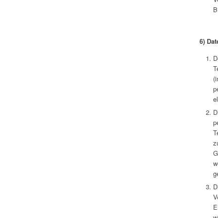
B
6)
Dat
D
T
(
p
e
D
p
T
z
G
w
g
D
V
E
w