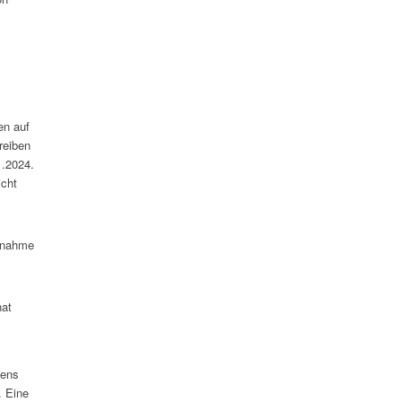
en auf
reiben
1.2024.
icht
ilnahme
hat
bens
. Eine