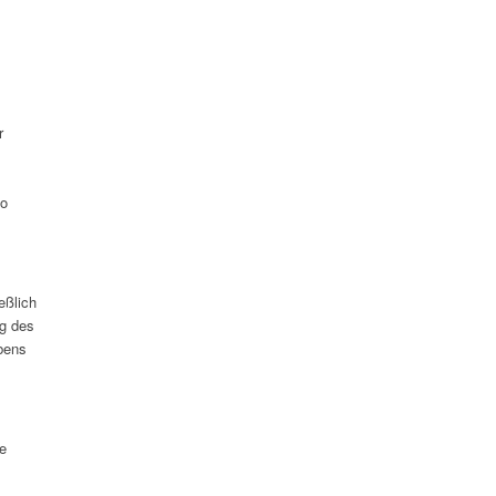
r
so
eßlich
g des
bens
e