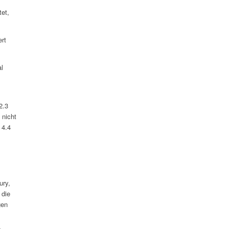
tet,
ert
al
2.3
 nicht
 4.4
ury,
 die
gen
s