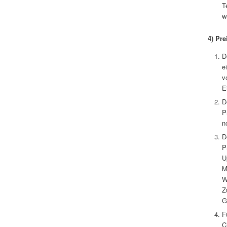
T
w
4)
Prei
D
e
v
E
D
P
n
D
P
U
M
W
Z
G
F
C