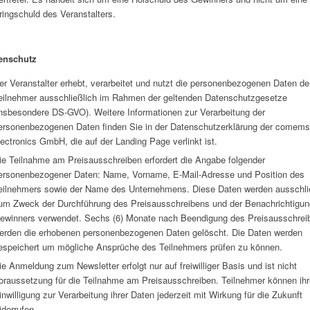
ringschuld des Veranstalters.
enschutz
er Veranstalter erhebt, verarbeitet und nutzt die personenbezogenen Daten de
eilnehmer ausschließlich im Rahmen der geltenden Datenschutzgesetze
insbesondere DS-GVO). Weitere Informationen zur Verarbeitung der
ersonenbezogenen Daten finden Sie in der Datenschutzerklärung der comem
lectronics GmbH, die auf der Landing Page verlinkt ist.
ie Teilnahme am Preisausschreiben erfordert die Angabe folgender
ersonenbezogener Daten: Name, Vorname, E-Mail-Adresse und Position des
eilnehmers sowie der Name des Unternehmens. Diese Daten werden ausschli
um Zweck der Durchführung des Preisausschreibens und der Benachrichtigun
ewinners verwendet. Sechs (6) Monate nach Beendigung des Preisausschrei
erden die erhobenen personenbezogenen Daten gelöscht. Die Daten werden
espeichert um mögliche Ansprüche des Teilnehmers prüfen zu können.
ie Anmeldung zum Newsletter erfolgt nur auf freiwilliger Basis und ist nicht
oraussetzung für die Teilnahme am Preisausschreiben. Teilnehmer können ihr
inwilligung zur Verarbeitung ihrer Daten jederzeit mit Wirkung für die Zukunft
iderrufen.