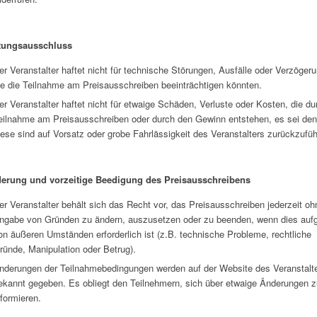
tungsausschluss
er Veranstalter haftet nicht für technische Störungen, Ausfälle oder Verzöger
ie die Teilnahme am Preisausschreiben beeinträchtigen könnten.
er Veranstalter haftet nicht für etwaige Schäden, Verluste oder Kosten, die du
eilnahme am Preisausschreiben oder durch den Gewinn entstehen, es sei den
iese sind auf Vorsatz oder grobe Fahrlässigkeit des Veranstalters zurückzufüh
erung und vorzeitige Beedigung des Preisausschreibens
er Veranstalter behält sich das Recht vor, das Preisausschreiben jederzeit oh
ngabe von Gründen zu ändern, auszusetzen oder zu beenden, wenn dies auf
on äußeren Umständen erforderlich ist (z.B. technische Probleme, rechtliche
ründe, Manipulation oder Betrug).
nderungen der Teilnahmebedingungen werden auf der Website des Veranstalt
ekannt gegeben. Es obliegt den Teilnehmern, sich über etwaige Änderungen z
nformieren.