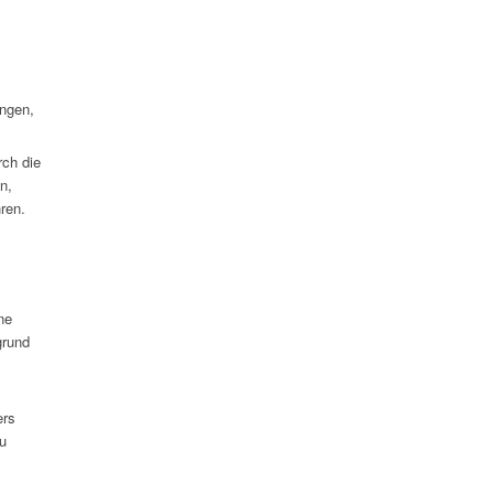
ungen,
rch die
n,
ren.
ne
grund
ers
u