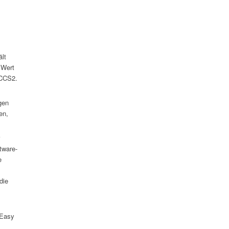
ält
 Wert
 CCS2.
gen
en,
tware-
e
die
 Easy