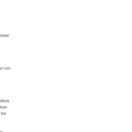
treter
en von
ältnis
kten
 bei
on