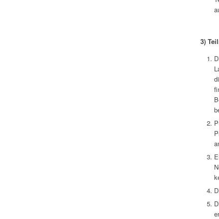
a
3)
Tei
D
L
d
f
B
b
P
P
a
E
N
k
D
D
e