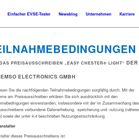
Einfacher EVSE-Tester
Newsblog
Unternehmen
Karriere
EILNAHMEBEDINGUNGEN
DER
DAS PREISAUSSCHREIBEN „EASY CHESTER® LIGHT“
EMSO ELECTRONICS GMBH
lesen Sie die nachfolgenden Teilnahmebedingungen sorgfältig durch. Mit der
hme am Preisausschreiben erklären Sie sich ausdrücklich mit den
ahmebedingungen einverstanden, insbesondere mit der im Zusammenhang des
usschreibens verbundene Datenerhebung, -speicherung und -nutzung (nähere
6) sowie der unter 4.4 beschrieben Nutzungseinschränkung.
anstalter
talter dieses Preisausschreibens ist