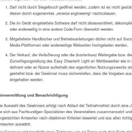
Darf nicht durch Siegelbruch geöffnet werden, zudem ist es nicht gestat
diesen durch sogenanntes „
reverse engineering
“ nachzubauen.
Die im Gerät eingebettete Software darf nicht disassembliert, dekompili
oder anderweitig in eine andere Code-Form übersetzt werden.
Mitgelieferte Handbücher und Betriebsanleitungen dürfen nicht auf Soci
Media-Plattformen oder anderweitige Webseiten hochgeladen werden.
Der Verkauf, die Veräußerung oder die (kostenlose) Weitergabe bzw. die
Zurverfügungstellung des Easy Chester® Light an Wettbewerber wie in 
definiert oder an Nutzer außerhalb des eigentlichen Nutzungszwecks ist
gestattet bzw. der Gewinner muss sicherstellen, dass die Vorgaben aus
eingehalten werden.
innermittlung und Benachrichtigung
ie Auswahl des Gewinners erfolgt nach Ablauf der Teilnahmefrist durch eine J
ie sich aus Fachkundigen Spezialisten des Veranstalters zusammensetzt und
ingereichten Antworten nach objektiven Kriterien bewertet und aus allen richti
ntworten auswählt.
er Gewinner wird innerhalb eines Zeitraums von 14 Tagen nach dem Ende de